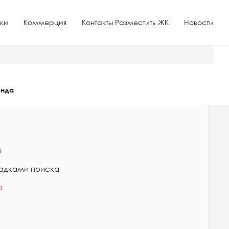
ки
Коммерция
Контакты Разместить ЖК
Новости
нда
о
ладками поиска
а