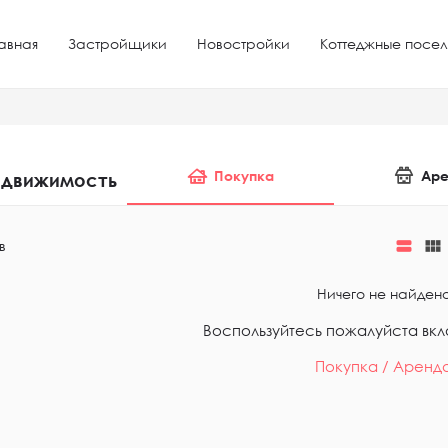
авная
Застройщики
Новостройки
Коттеджные посел
Покупка
Аре
едвижимость
view_stream
view_module
в
Ничего не найден
Воспользуйтесь пожалуйста вк
Покупка / Аренд