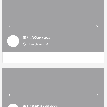
ЖК «Абрикос»
Прикубанский
ЖК «Меридиан-2»