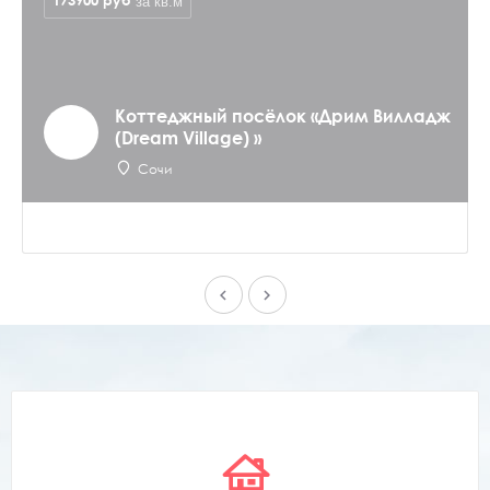
173900
руб
за кв.м
Коттеджный посёлок «Дрим Вилладж
(Dream Village) »
Сочи
keyboard_arrow_left
keyboard_arrow_right