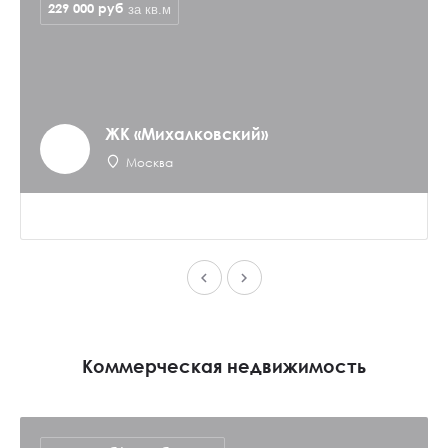
229 000
руб
за кв.м
ЖК «Михалковский»
Москва
keyboard_arrow_left
keyboard_arrow_right
Коммерческая недвижимость