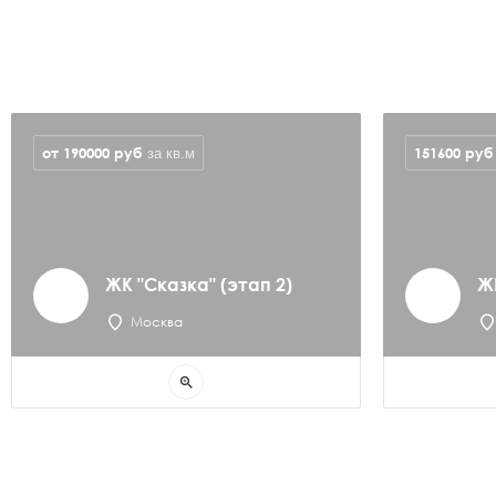
от 190000
руб
151600
руб
за кв.м
ЖК "Сказка" (этап 2)
Ж
Москва
zoom_in