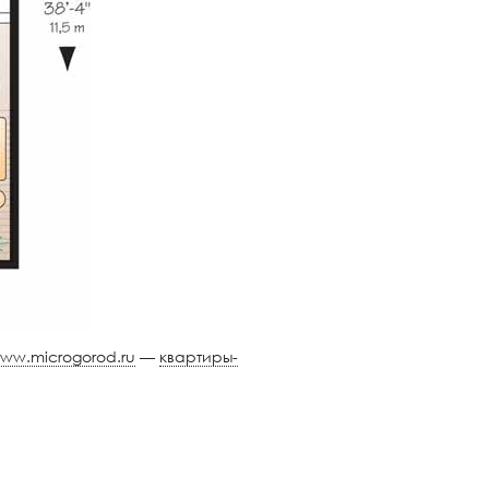
ww.microgorod.ru
—
квартиры-