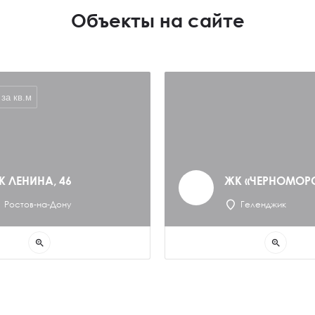
Объекты на сайте
за кв.м
К ЛЕНИНА, 46
ЖК «ЧЕРНОМОР
Ростов-на-Дону
Геленджик
zoom_in
zoom_in