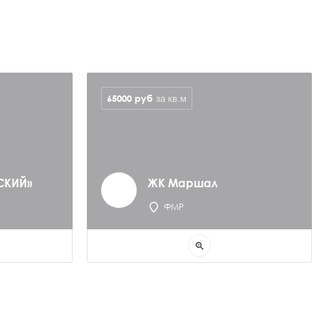
65000
руб
за кв.м
СКИЙ»
ЖК Маршал
ФМР
zoom_in