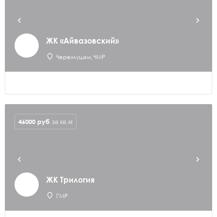
ЖК «Айвазовский»
Черемушки, ЧМР
46000
руб
за кв.м
ЖК Трилогия
ГМР