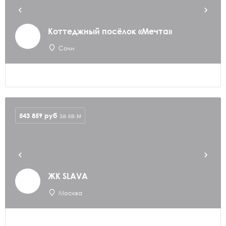
Коттеджный посёлок «Мечта»
Сочи
543 859
руб
за кв.м
ЖК SLAVA
Москва