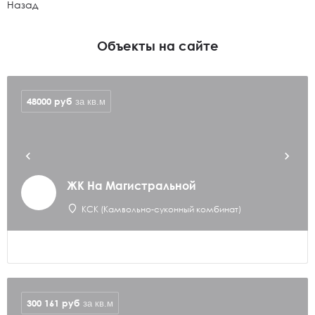
Назад
Объекты на сайте
48000
руб
за кв.м
ЖК На Магистральной
КСК (Камвольно-суконный комбинат)
300 161
руб
за кв.м