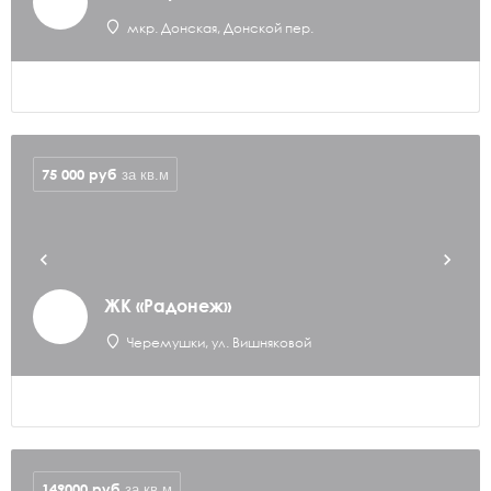
мкр. Донская, Донской пер.
75 000
руб
за кв.м
ЖК «Радонеж»
Черемушки, ул. Вишняковой
149000
руб
за кв.м