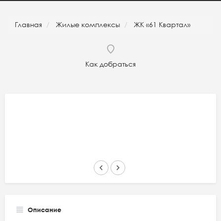
Главная
Жилые комплексы
ЖК «61 Квартал»
Как добраться
keyboard_arrow_left
keyboard_arrow_right
Описание