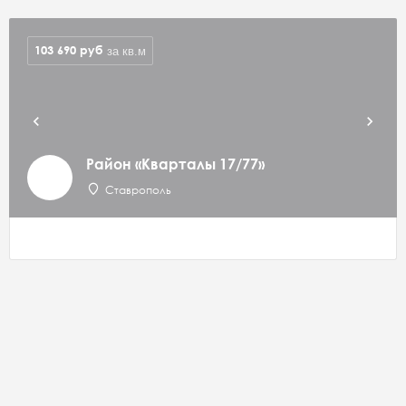
103 690
руб
за кв.м
Район «Кварталы 17/77»
Ставрополь