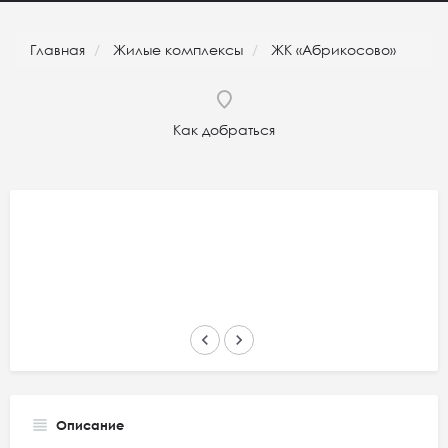
Главная
Жилые комплексы
ЖК «Абрикосово»
Как добраться
keyboard_arrow_left
keyboard_arrow_right
Описание