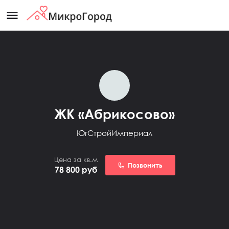
menu
ЖК «Абрикосово»
ЮгСтройИмпериал
Цена за кв.м
Позвонить
78 800
руб