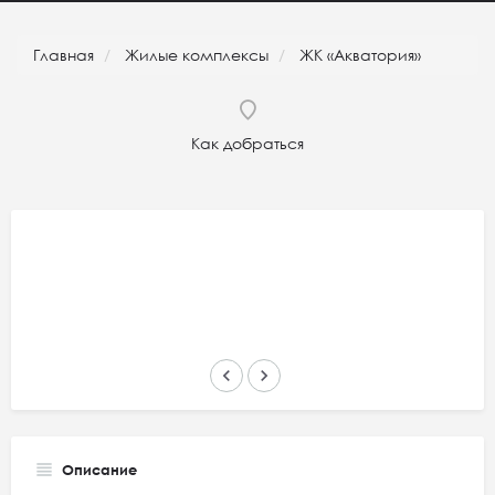
Главная
Жилые комплексы
ЖК «Акватория»
Как добраться
keyboard_arrow_left
keyboard_arrow_right
Описание