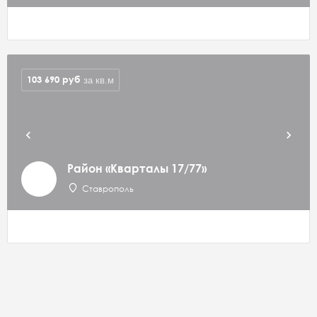
103 690
руб
за кв.м
Район «Кварталы 17/77»
Ставрополь