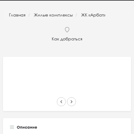
Главная
Жилые комплексы
ЖК «Арбат»
Как добраться
keyboard_arrow_left
keyboard_arrow_right
Описание