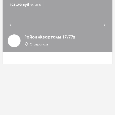
103 690
руб
за кв.м
Район «Кварталы 17/77»
Ставрополь