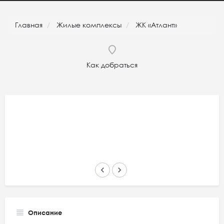
Главная
Жилые комплексы
ЖК «Атлант»
Как добраться
keyboard_arrow_left
keyboard_arrow_right
Описание