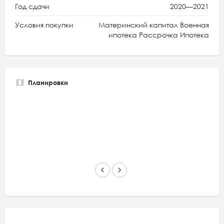
Год сдачи
2020—2021
Условия покупки
Материнский капитал Военная
ипотека Рассрочка Ипотека
Планировки
keyboard_arrow_left
keyboard_arrow_right