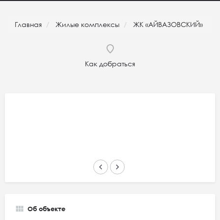
Главная
Жилые комплексы
ЖК «АЙВАЗОВСКИЙ»
Как добраться
keyboard_arrow_left
keyboard_arrow_right
Об объекте