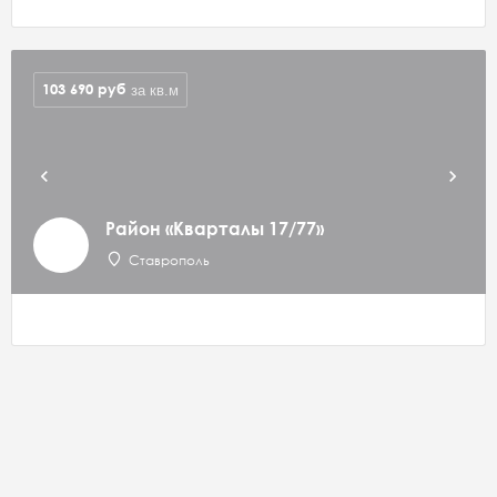
103 690
руб
за кв.м
Район «Кварталы 17/77»
Ставрополь