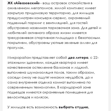
ЖК «Айвазовский»
- ваш островок спокойствия в
оживленном мегаполисе, жилой комплекс имеет
закрытую придомовую территорию, для жильцов
предусмотрен консьерж-сервис, охраняемый
подземный паркинг с вентиляцией, для гостей
обустроена наземная парковочная зона. Для детей и
любителей активного образа жизни имеется
трехуровневая спортивная площадка с безопасным
покрытием, обустроены уютные зеленые аллеи для
прогулок.
Микрорайон представляет собой
два литера
, с 22-
этажными зданиями, каждая квартира имеет
качественное остекление балконов и лоджий,
выполнена шумоизоляция полов, таким образом,
соседи снизу не ощутят никаких неудобств, да и
сама внутренняя отделка комнат выполнена по
современным технологиям. В коридорной зоне
подъездов имеются охраняемые помещения для
велосипедов и колясок.
У жильцов есть возможность
выбрать студию,