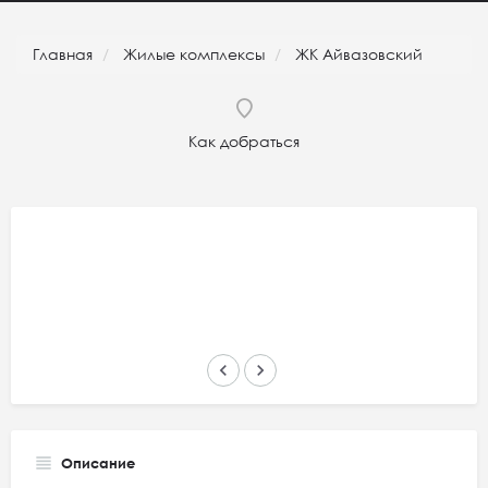
Главная
Жилые комплексы
ЖК Айвазовский
Как добраться
keyboard_arrow_left
keyboard_arrow_right
Описание