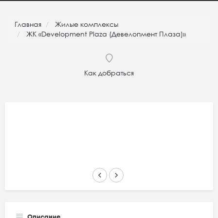
Главная
Жилые комплексы
ЖК «Development Plaza (Девелопмент Плаза)»
Как добраться
keyboard_arrow_left
keyboard_arrow_right
Описание