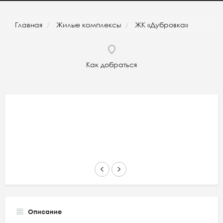
Главная
Жилые комплексы
ЖК «Дубровка»
Как добраться
keyboard_arrow_left
keyboard_arrow_right
Описание