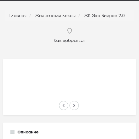
Главная
Жилые комплексы
ЖК Эко Видное 2.0
Как добраться
keyboard_arrow_left
keyboard_arrow_right
Описание