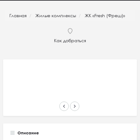
Главная
Жилые комплексы
ЖК «Fresh (Фреш)»
Как добраться
keyboard_arrow_left
keyboard_arrow_right
Описание