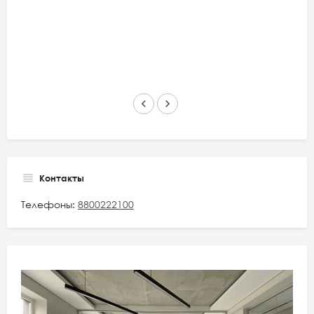
keyboard_arrow_left
keyboard_arrow_right
Контакты
Телефоны:
8800222100