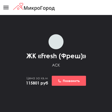
menu
ЖК «Fresh (Фреш)»
АСК
Цена за кв.м
Позвонить
115801
руб