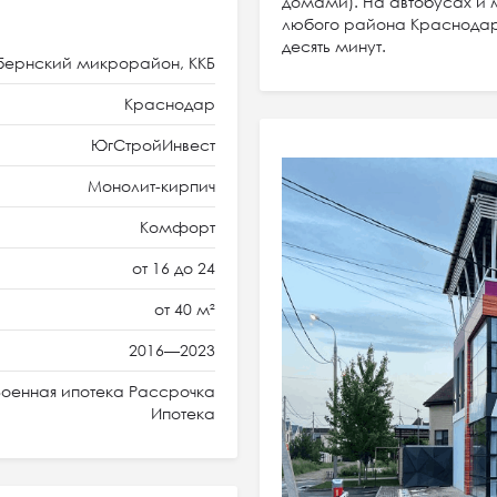
домами). На автобусах и 
любого района Краснодара
десять минут.
бернский микрорайон, ККБ
Краснодар
ЮгСтройИнвест
Монолит-кирпич
Комфорт
от 16 до 24
от 40 м²
2016—2023
оенная ипотека Рассрочка
Ипотека