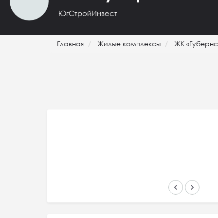
ЮгСтройИнвест
Главная
Жилые комплексы
ЖК «Губернс
keyboard_arrow_left
keyboard_arrow_right