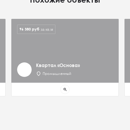
96 380
руб
за кв.м
Квартал «Основа»
Промышленный
zoom_in