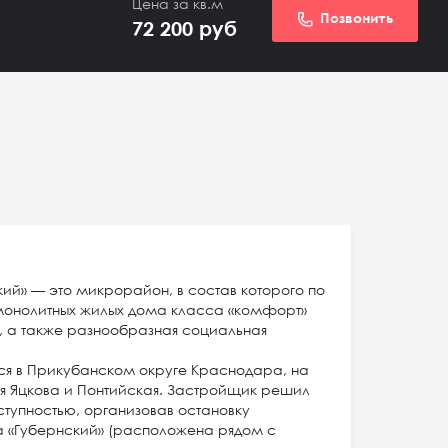
Цена за кв.м
Позвонить
72 200
руб
ий» — это микрорайон, в состав которого по
-монолитных жилых дома класса «комфорт»
й, а также разнообразная социальная
я в Прикубанском округе Краснодара, на
я Яцкова и Понтийская. Застройщик решил
ступностью, организовав остановку
а «Губернский» (расположена рядом с