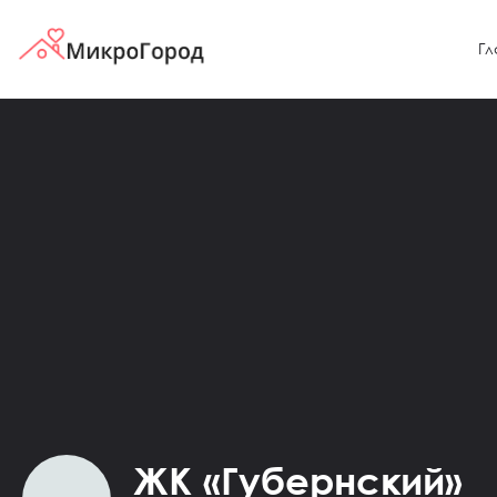
Гл
ЖК «Губернский»