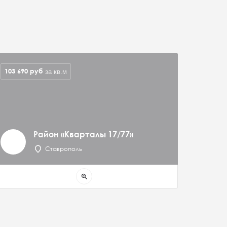
103 690
руб
за кв.м
Район «Кварталы 17/77»
Ставрополь
zoom_in