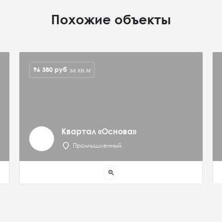
Похожие объекты
96 380
руб
за кв.м
Квартал «Основа»
Промышленный
zoom_in