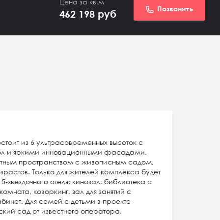
Цена за кв.м
Позвонить
462 198
руб
тоит из 6 ультрасовременных высоток с
ол и яркими инновационными фасадами.
ютным пространством с живописным садом,
зрастов. Только для жителей комплекса будет
-звездочного отеля: кинозал, библиотека с
омната, коворкинг, зал для занятий с
инет. Для семей с детьми в проекте
кий сад от известного оператора.