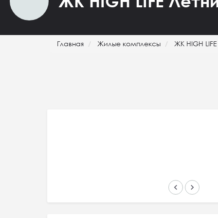
ЖК HIGH LIFE Летни
Главная
Жилые комплексы
ЖК HIGH LIFE
keyboard_arrow_left
keyboard_arrow_right