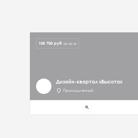
105 700
руб
за кв.м
Дизайн-квартал «Высота»
Промышленный
zoom_in