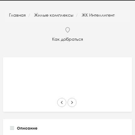
Главная
Жилые комплексы
ЖК Интеллигент
Как добраться
keyboard_arrow_left
keyboard_arrow_right
Описание