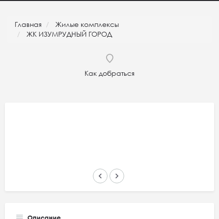
Главная
Жилые комплексы
ЖК ИЗУМРУДНЫЙ ГОРОД
Как добраться
keyboard_arrow_left
keyboard_arrow_right
Описание