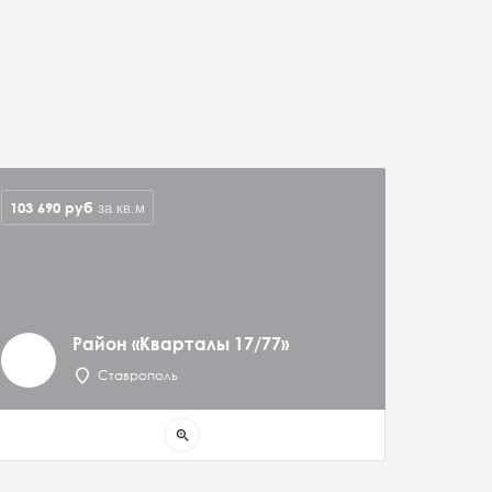
103 690
руб
за кв.м
Район «Кварталы 17/77»
Ставрополь
zoom_in