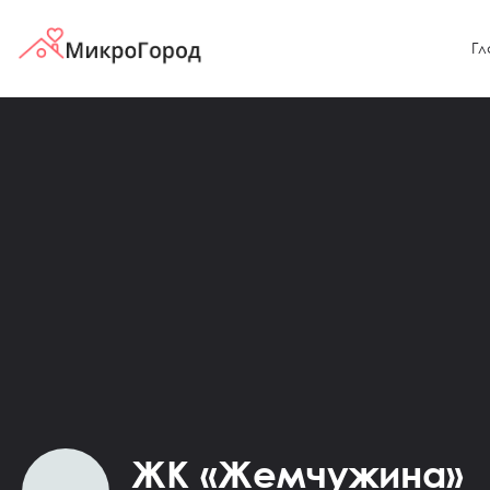
Гл
ЖК «Жемчужина»