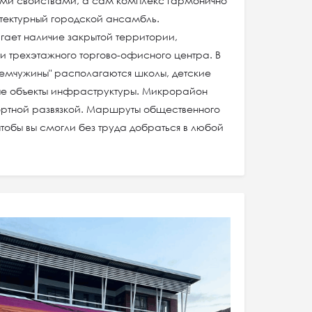
ыми свойствами, а сам комплекс гармонично
тектурный городской ансамбль.
ает наличие закрытой территории,
и трехэтажного торгово-офисного центра. В
Жемчужины" располагаются школы, детские
ые объекты инфраструктуры. Микрорайон
ортной развязкой. Маршруты общественного
чтобы вы смогли без труда добраться в любой