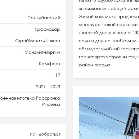
тепло- и шумоизоляционн
вписывается в общий архи
Жилой комплекс предполаг
Прикубанский
многоуровневой парковки 
Краснодар
шаговой доступности от "
СтройМеталлИнвест
сады и другие необходим
обладает удобной трансп
Монолит-кирпич
транспорта устроены так, 
Комфорт
район города.
17
2021—2023
оенная ипотека Рассрочка
Ипотека
Как добраться