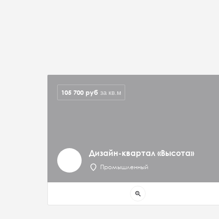
105 700
руб
за кв.м
Дизайн-квартал «Высота»
Промышленный
zoom_in