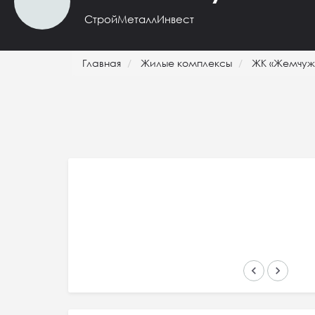
СтройМеталлИнвест
Главная
Жилые комплексы
ЖК «Жемчуж
keyboard_arrow_left
keyboard_arrow_right