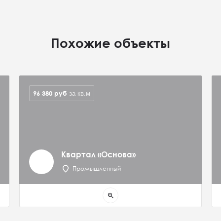
Похожие объекты
96 380
руб
за кв.м
Квартал «Основа»
Промышленный
zoom_in