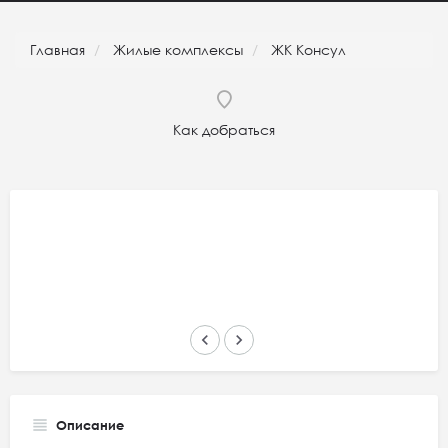
Главная
Жилые комплексы
ЖК Консул
Как добраться
keyboard_arrow_left
keyboard_arrow_right
Описание