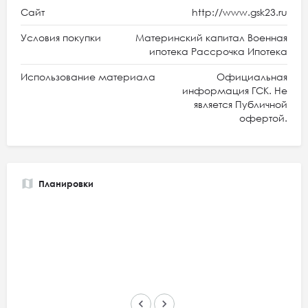
Сайт
http://www.gsk23.ru
Условия покупки
Материнский капитал Военная
ипотека Рассрочка Ипотека
Использование материала
Официальная
информация ГСК. Не
является Публичной
офертой.
Планировки
keyboard_arrow_left
keyboard_arrow_right