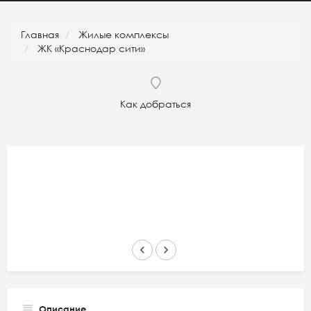
Главная
Жилые комплексы
ЖК «Краснодар сити»
Как добраться
keyboard_arrow_left
keyboard_arrow_right
Описание