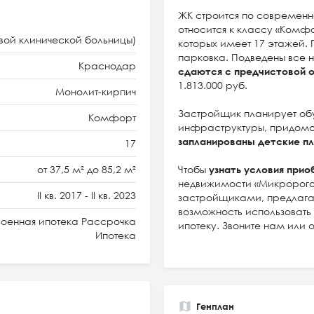
ЖК строится по современн
относится к классу «Комф
вой клинической больницы)
которых имеет 17 этажей.
парковка. Подведены все
Краснодар
сдаются с предчистовой 
1.813.000 руб.
Монолит-кирпич
Застройщик планирует об
Комфорт
инфраструктуры, придомов
запланированы детские п
17
от 37,5 м² до 85,2 м²
Чтобы
узнать условия прио
недвижимости «Микророго
II кв. 2017 - II кв. 2023
застройщиками, предлагае
возможность использовать
оенная ипотека Рассрочка
ипотеку. Звоните нам или 
Ипотека
Генплан