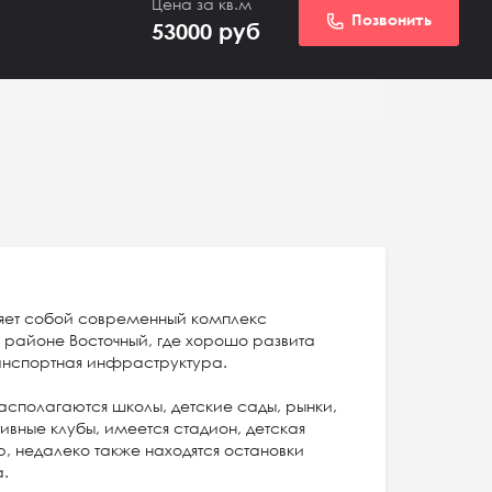
Цена за кв.м
Позвонить
53000
руб
яет собой современный комплекс
 районе Восточный, где хорошо развита
ранспортная инфраструктура.
сполагаются школы, детские сады, рынки,
ивные клубы, имеется стадион, детская
, недалеко также находятся остановки
а.