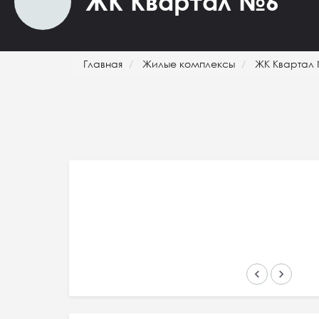
ЖК Квартал №6
Главная
Жилые комплексы
ЖК Квартал
keyboard_arrow_left
keyboard_arrow_right