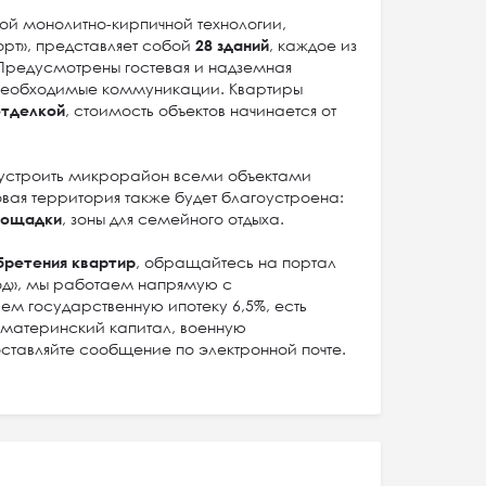
ой монолитно-кирпичной технологии,
орт», представляет собой
28 зданий
, каждое из
 Предусмотрены гостевая и надземная
 необходимые коммуникации. Квартиры
отделкой
, стоимость объектов начинается от
устроить микрорайон всеми объектами
ая территория также будет благоустроена:
лощадки
, зоны для семейного отдыха.
бретения квартир
, обращайтесь на портал
д», мы работаем напрямую с
м государственную ипотеку 6,5%, есть
 материнский капитал, военную
оставляйте сообщение по электронной почте.