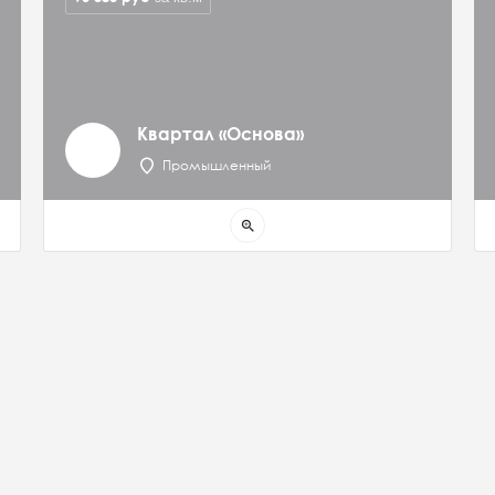
Квартал «Основа»
Промышленный
zoom_in