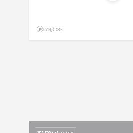
105 700
руб
за кв.м