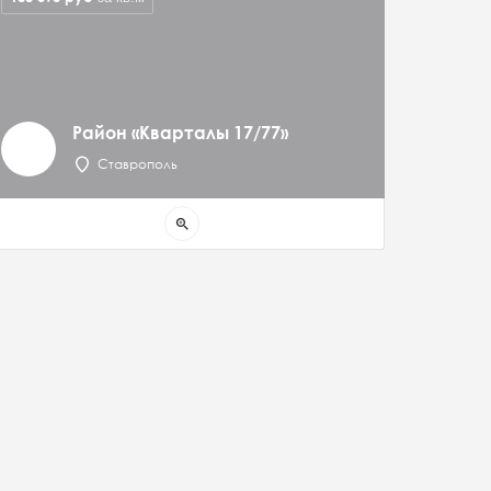
Район «Кварталы 17/77»
Ставрополь
zoom_in