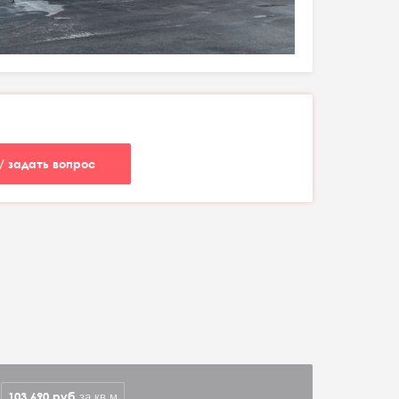
/ задать вопрос
103 690
руб
за кв.м