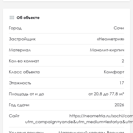
Об объекте
Город
Сочи
Застройщик
«Неометрия»
Материал
Монолит-кирпич
Кол-во комнат
2
Класс объекта
Комфорт
Этажность
17
Площадь от и до
от 20,8 до 77,8 м²
Год сдачи
2026
Сайт
https://neometria.ru/sochi/com
utm_campaign=yande&utm_medium=lestoriya&utm
Условия покупки
Материнский капитал Военная