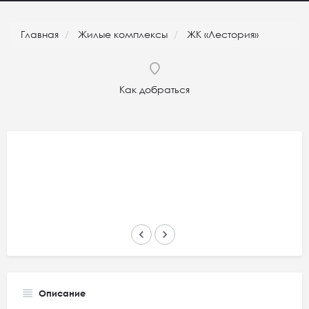
Главная
Жилые комплексы
ЖК «Лестория»
Как добраться
keyboard_arrow_left
keyboard_arrow_right
Описание