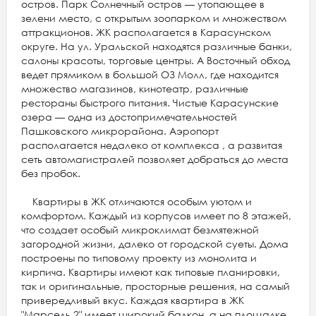
остров. Парк Солнечный остров — утопающее в
зелени место, с открытым зоопарком и множеством
аттракционов. ЖК располагается в Карасунском
округе. На ул. Уральской находятся различные банки,
салоны красоты, торговые центры. А Восточный обход
ведет прямиком в большой ОЗ Молл, где находится
множество магазинов, кинотеатр, различные
рестораны быстрого питания. Чистые Карасунские
озера — одна из достопримечательностей
Пашковского микрорайона. Аэропорт
располагается недалеко от комплекса , а развитая
сеть автомагистралей позволяет добраться до места
без пробок.
Квартиры в ЖК отличаются особым уютом и
комфортом. Каждый из корпусов имеет по 8 этажей,
что создает особый микроклимат безмятежной
загородной жизни, далеко от городской суеты. Дома
построены по типовому проекту из монолита и
кирпича. Квартиры имеют как типовые планировки,
так и оригинальные, просторные решения, на самый
привередливый вкус. Каждая квартира в ЖК
"Марсель 2" имеет широкий балкон, а на площадке