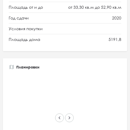
Площадь от и до
от 33,30 кв.м до 52,90 кв.м
Год сдачи
2020
Условия покупки
Площадь дома
5191,8
Планировки
keyboard_arrow_left
keyboard_arrow_right