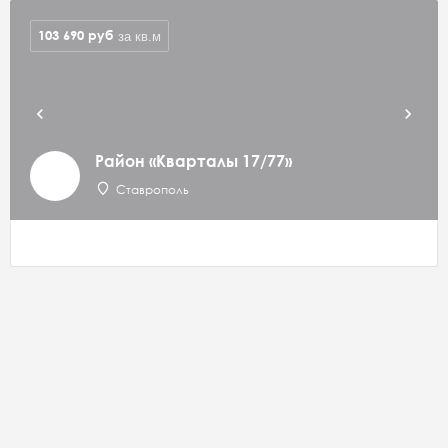
103 690
руб
за кв.м
Район «Кварталы 17/77»
Ставрополь