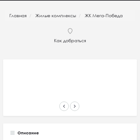
Главная
Жилые комплексы
ЖК Мега-Победа
Как добраться
keyboard_arrow_left
keyboard_arrow_right
Описание