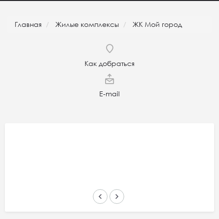
Главная
Жилые комплексы
ЖК Мой город
Как добраться
E-mail
keyboard_arrow_left
keyboard_arrow_right