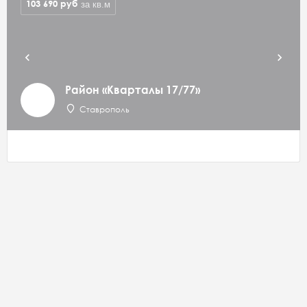
103 690
руб
за кв.м
Район «Кварталы 17/77»
Ставрополь