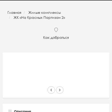
Главная
Жилые комплексы
ЖК «На Красных Партизан 2»
Как добраться
keyboard_arrow_left
keyboard_arrow_right
Описание