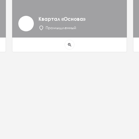
Квартал «Основа»
Промышленный
zoom_in