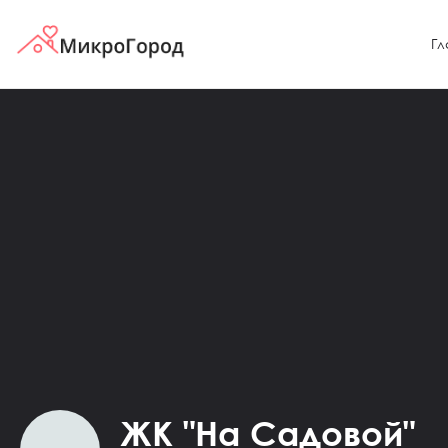
Гл
ЖК "На Садовой"