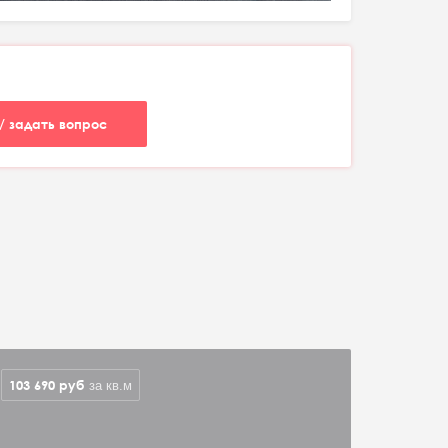
/ задать вопрос
103 690
руб
за кв.м