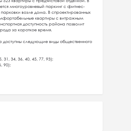
 523 квартиры с предчистовой отделкой. В
ется многоуровневый паркинг с фитнес-
 парковки возле дома. В спроектированных
омфортабельные квартиры с витражным
анспортная доступность района позволит
орода за короткое время.
а доступны следующие виды общественного
1, 34, 36, 40, 45, 77, 93);
, 90);