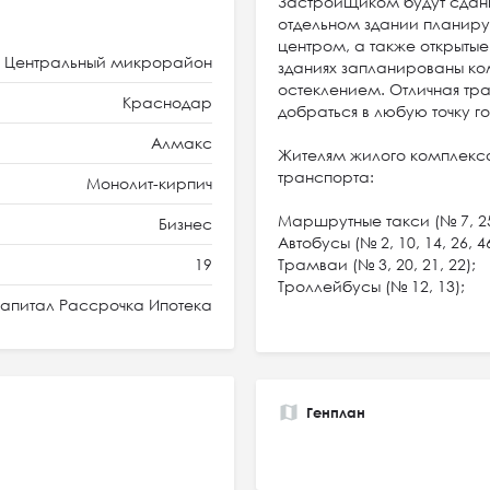
Застройщиком будут сданы
отдельном здании планиру
центром, а также открытые
Центральный микрорайон
зданиях запланированы к
остеклением. Отличная тр
Краснодар
добраться в любую точку г
Алмакс
Жителям жилого комплекс
транспорта:
Монолит-кирпич
Маршрутные такси (№ 7, 25, 3
Бизнес
Автобусы (№ 2, 10, 14, 26, 46
19
Трамваи (№ 3, 20, 21, 22);
Троллейбусы (№ 12, 13);
апитал Рассрочка Ипотека
Генплан