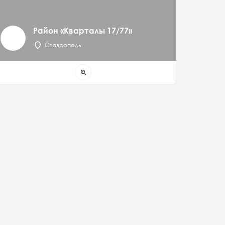
Район «Кварталы 17/77»
Ставрополь
zoom_in