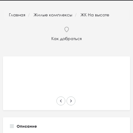
Главная
Жилые комплексы
ЖК На высоте
Как добраться
keyboard_arrow_left
keyboard_arrow_right
Описание