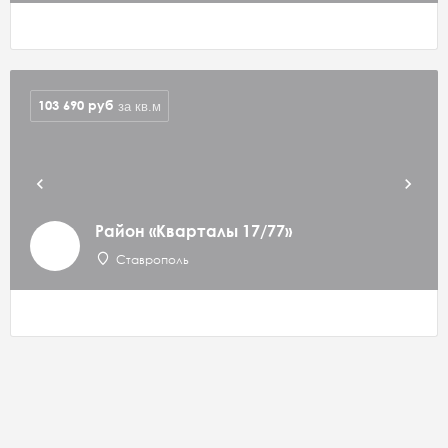
103 690
руб
за кв.м
Район «Кварталы 17/77»
Ставрополь