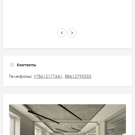
keyboard_arrow_left
keyboard_arrow_right
Контакты
Телефоны:
+78612177641
,
88612795353