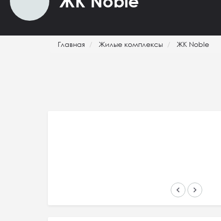
ЖК Noble
Главная
Жилые комплексы
ЖК Noble
keyboard_arrow_left
keyboard_arrow_right