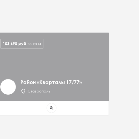
103 690
руб
за кв.м
Район «Кварталы 17/77»
Ставрополь
zoom_in