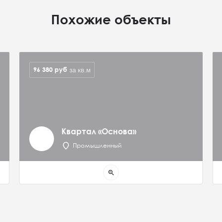
Похожие объекты
96 380
руб
за кв.м
Квартал «Основа»
Промышленный
zoom_in