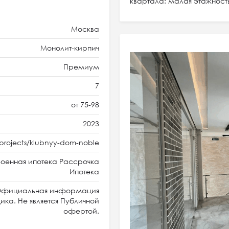
квартала: малая этажность
Москва
Монолит-кирпич
Премиум
7
от 75-98
2023
projects/klubnyy-dom-noble
оенная ипотека Рассрочка
Ипотека
фициальная информация
ка. Не является Публичной
офертой.