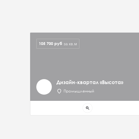
105 700
руб
за кв.м
Дизайн-квартал «Высота»
Промышленный
zoom_in