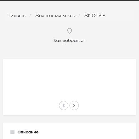
Главная
Жилые комплексы
ЖК OLIVIA
Как добраться
keyboard_arrow_left
keyboard_arrow_right
Описание