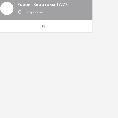
Район «Кварталы 17/77»
Ставрополь
zoom_in