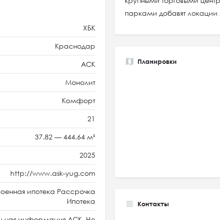
крупными торговыми цент
парками добавят локации
ХБК
Краснодар
Планировки
АСК
Монолит
Комфорт
21
37.82 — 444.64 м²
2025
http://www.ask-yug.com
оенная ипотека Рассрочка
Ипотека
Контакты
ьная информация АСК. Не