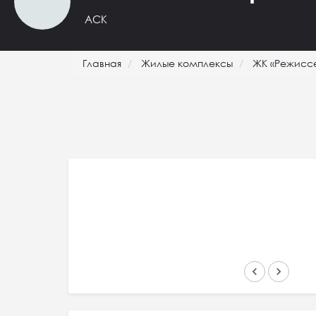
АСК
Главная
Жилые комплексы
ЖК «Режисс
keyboard_arrow_left
keyboard_arrow_right