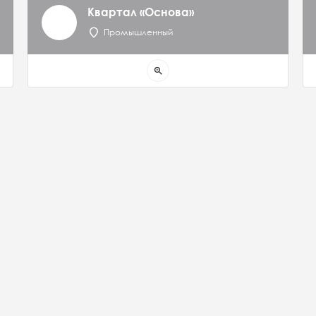
Квартал «Основа»
Промышленный
zoom_in