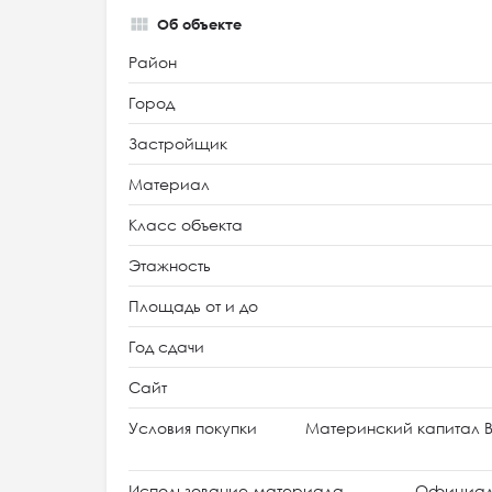
Об объекте
Район
Город
Застройщик
Материал
Класс объекта
Этажность
Площадь от и до
Год сдачи
Сайт
Условия покупки
Материнский капитал В
Использование материала
Официал