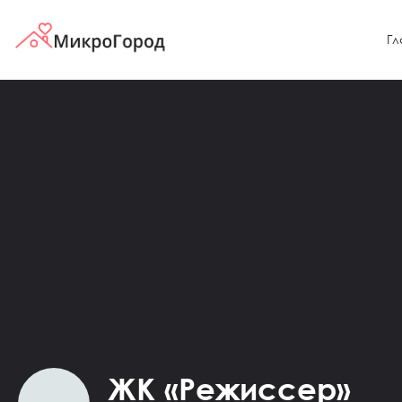
Гл
ЖК «Режиссер»