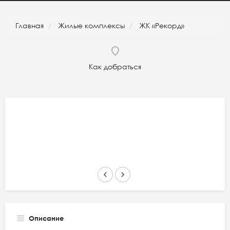
Главная
Жилые комплексы
ЖК «Рекорд»
Как добраться
keyboard_arrow_left
keyboard_arrow_right
Описание