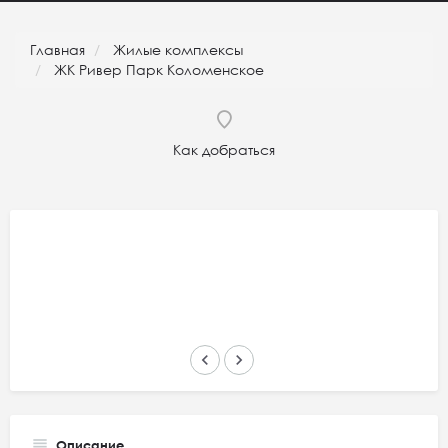
Главная
Жилые комплексы
ЖК Ривер Парк Коломенское
Как добраться
keyboard_arrow_left
keyboard_arrow_right
Описание