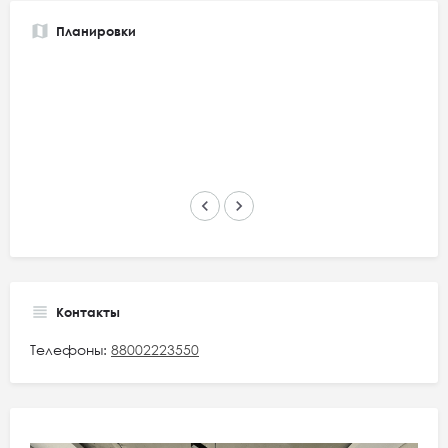
Планировки
keyboard_arrow_left
keyboard_arrow_right
Контакты
Телефоны:
88002223550