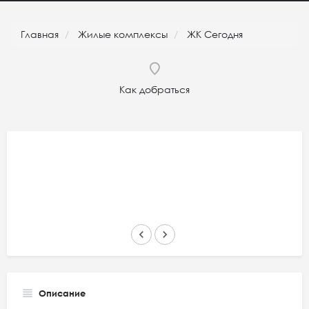
Главная
Жилые комплексы
ЖК Сегодня
Как добраться
keyboard_arrow_left
keyboard_arrow_right
Описание