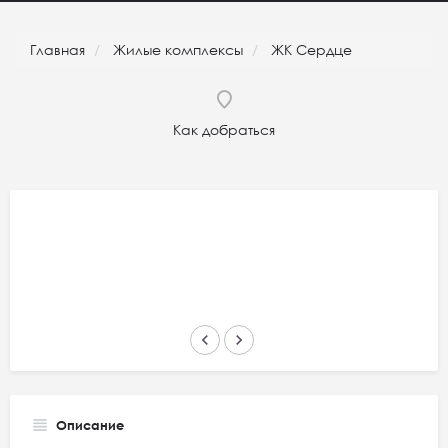
Главная
Жилые комплексы
ЖК Сердце
Как добраться
keyboard_arrow_left
keyboard_arrow_right
Описание