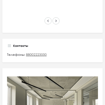
keyboard_arrow_left
keyboard_arrow_right
Контакты
Телефоны:
88002223550