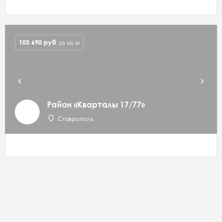
103 690
руб
за кв.м
Район «Кварталы 17/77»
Ставрополь