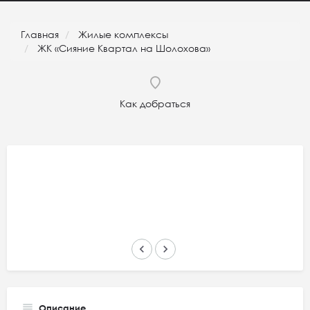
Главная
Жилые комплексы
ЖК «Сияние Квартал на Шолохова»
Как добраться
keyboard_arrow_left
keyboard_arrow_right
Описание