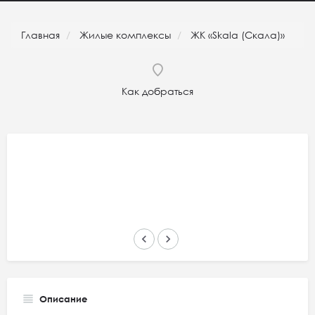
Главная
Жилые комплексы
ЖК «Skala (Скала)»
Как добраться
keyboard_arrow_left
keyboard_arrow_right
Описание