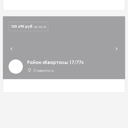
103 690
руб
за кв.м
Район «Кварталы 17/77»
Ставрополь