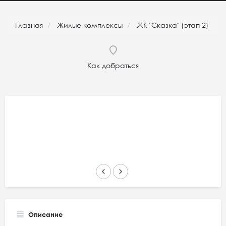
Главная
Жилые комплексы
ЖК "Сказка" (этап 2)
Как добраться
keyboard_arrow_left
keyboard_arrow_right
Описание