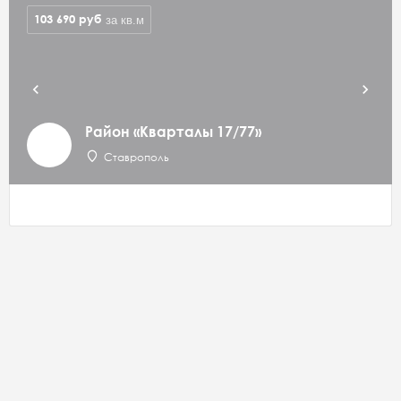
103 690
руб
за кв.м
Район «Кварталы 17/77»
Ставрополь