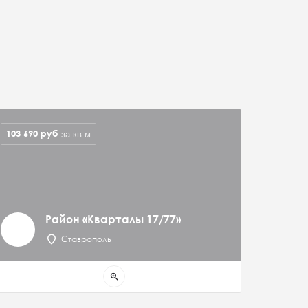
103 690
руб
за кв.м
Район «Кварталы 17/77»
Ставрополь
zoom_in