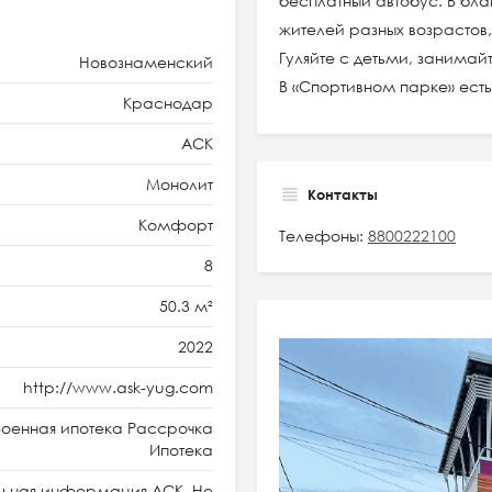
бесплатный автобус. В бла
жителей разных возрастов,
Гуляйте с детьми, занима
Новознаменский
В «Спортивном парке» ест
Краснодар
АСК
Монолит
Контакты
Комфорт
Телефоны:
8800222100
8
50.3 м²
2022
http://www.ask-yug.com
оенная ипотека Рассрочка
Ипотека
ьная информация АСК. Не