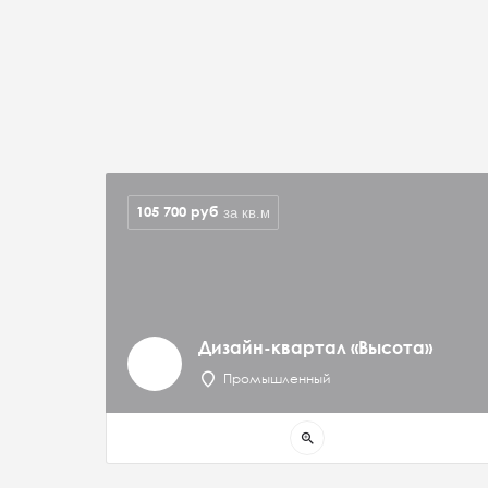
105 700
руб
за кв.м
Дизайн-квартал «Высота»
Промышленный
zoom_in