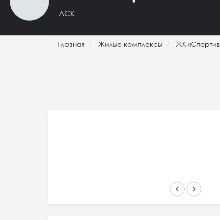
АСК
Главная
Жилые комплексы
ЖК «Спортив
keyboard_arrow_left
keyboard_arrow_right