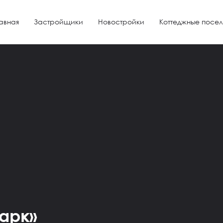
авная
Застройщики
Новостройки
Коттеджные посел
арк»