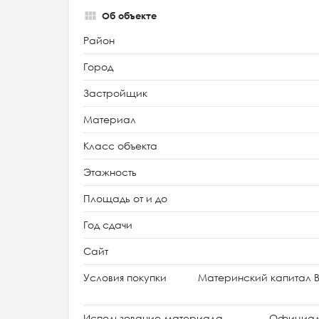
Об объекте
Район
Город
Застройщик
Материал
Класс объекта
Этажность
Площадь от и до
Год сдачи
Сайт
Условия покупки
Материнский капитал В
Использование материала
Официал