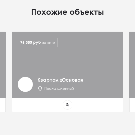
Похожие объекты
96 380
руб
за кв.м
Квартал «Основа»
Промышленный
zoom_in