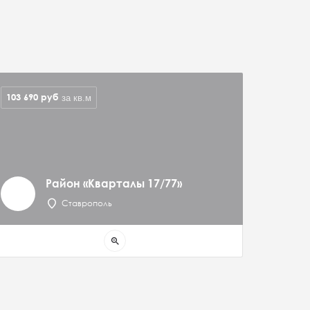
103 690
руб
за кв.м
Район «Кварталы 17/77»
Ставрополь
zoom_in