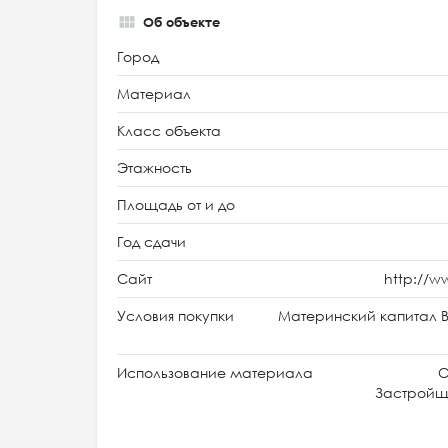
Об объекте
Город
Материал
Класс объекта
Этажность
Площадь от и до
Год сдачи
Сайт
http://
Условия покупки
Материнский капитал В
Использование материала
О
Застройщи