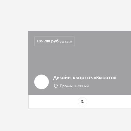
105 700
руб
за кв.м
Дизайн-квартал «Высота»
Промышленный
zoom_in