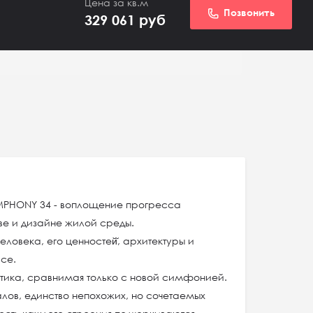
Цена за кв.м
Позвонить
329 061
руб
MPHONY 34 - воплощение прогресса
ве и дизайне жилой среды.
ловека, его ценностей̆, архитектуры и
се.
тика, сравнимая только с новой симфонией.
ов, единство непохожих, но сочетаемых