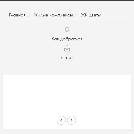
Главная
Жилые комплексы
ЖК Цветы
Как добраться
E-mail
keyboard_arrow_left
keyboard_arrow_right