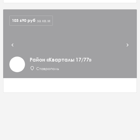
103 690
руб
за кв.м
Район «Кварталы 17/77»
Ставрополь