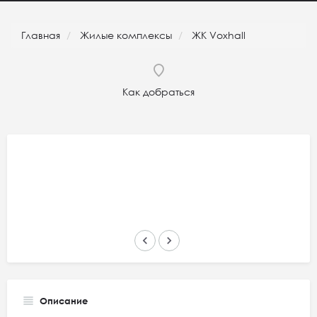
Главная
Жилые комплексы
ЖК Voxhall
Как добраться
keyboard_arrow_left
keyboard_arrow_right
Описание