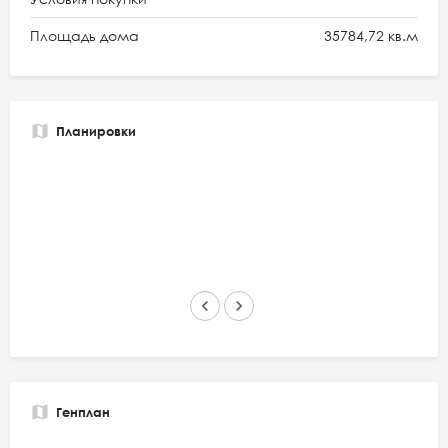
Площадь дома
35784,72 кв.м
Планировки
keyboard_arrow_left
keyboard_arrow_right
Генплан