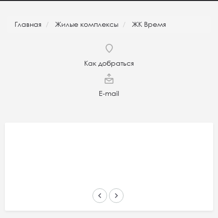
Главная
Жилые комплексы
ЖК Время
Как добраться
E-mail
keyboard_arrow_left
keyboard_arrow_right