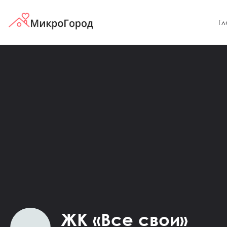
Гл
ЖК «Все свои»