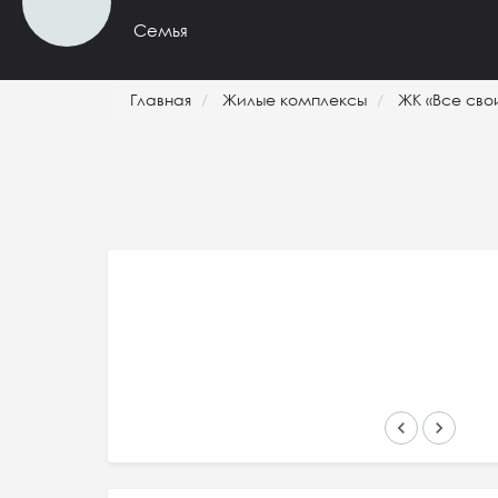
Семья
Главная
Жилые комплексы
ЖК «Все сво
keyboard_arrow_left
keyboard_arrow_right