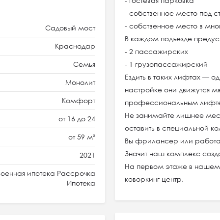
- гостевая парковка
- собственное место под 
- собственное место в мн
Садовый мост
В каждом подъезде предус
Краснодар
- 2 пассажирских
Семья
- 1 грузопассажирский
Ездить в таких лифтах — о
Монолит
настройке они движутся м
Комфорт
профессиональным лифт
Не занимайте лишнее мест
от 16 до 24
оставить в специальной ко
от 59 м²
Вы фрилансер или работа
Значит наш комплекс созд
2021
На первом этаже в нашем
оенная ипотека Рассрочка
коворкинг центр.
Ипотека